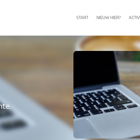
START
NIEUW HIER?
ACTIV
nte.