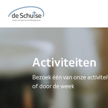
Activiteiten
Bezoek één van onze activite
of door de week