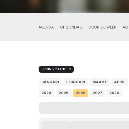
AGENDA
OP ZONDAG
DOOR DE WEEK
AL
SPRING MAANDEN
JANUARI
FEBRUARI
MAART
APRIL
2024
2025
2026
2027
2028