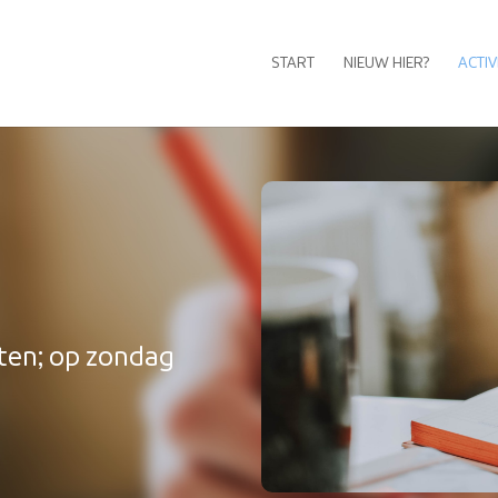
START
NIEUW HIER?
ACTIV
iten; op zondag