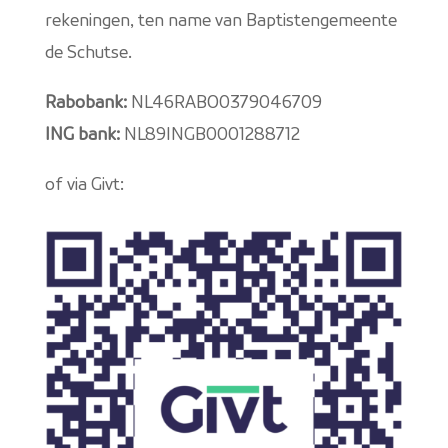
rekeningen, ten name van Baptistengemeente
de Schutse.
Rabobank:
NL46RABO0379046709
ING bank:
NL89INGB0001288712
of via Givt: