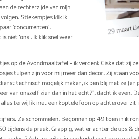
k aan de rechterzijde van mijn
volgen. Stiekempjes klik ik
paar ‘concurrenten’.
s niet ‘ons’. Ik klik snel weer
etjes op de Avondmaaltafel – ik verdenk Ciska dat zij z
sjes tulpen zijn voor mij meer dan decor. Zij staan voor
enst technisch mogelijk maken, ik ben blij met ze (en p
eer van onszelf zien dan in het echt?”, dacht ik even. 
 alles terwijl ik met een koptelefoon op achterover zit 
ijkcijfers. Ze schommelen. Begonnen op 49 toen in ik ro
60 tijdens de preek. Grappig, wat er achter de ups & do