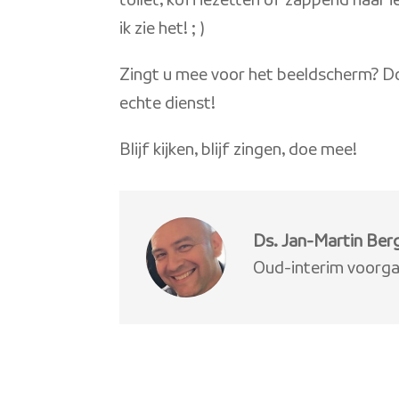
toilet, koffiezetten of zappend naar i
ik zie het! ; )
Zingt u mee voor het beeldscherm? Doet
echte dienst!
Blijf kijken, blijf zingen, doe mee!
Ds. Jan-Martin Ber
Oud-interim voorga