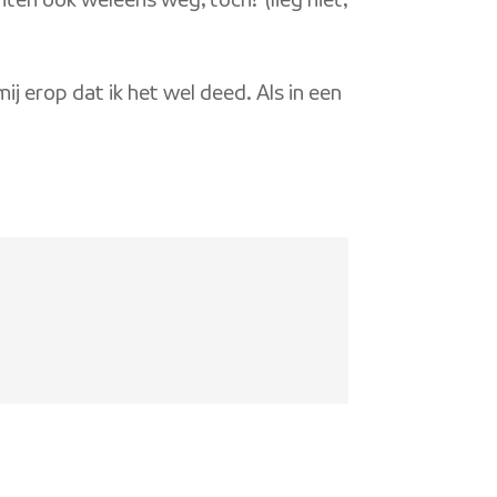
hten ook weleens weg, toch? (lieg niet,
j erop dat ik het wel deed. Als in een