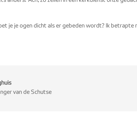
ets anders? Ach, zo zeilen in een kerkdienst onze gedac
 je je ogen dicht als er gebeden wordt? Ik betrapte mi
ghuis
nger van de Schutse