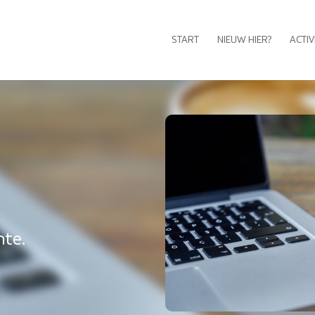
START
NIEUW HIER?
ACTIV
nte.