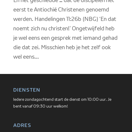
En het geschiedde … dat de discipelen het
eerst te Antiochië Christenen genoemd
werden. Handelingen 11:26b (NBG) ‘En dat
noemt zich nu christen!’ Ongetwijfeld heb
je wel eens een gesprek met iemand gehad
die dat zei. Misschien heb je het zelf ook
wel eens...
DIENSTEN
Iedere zondagochtend start de dienst om 10:00 uur. Je
bent vanaf 09:30 uur welkom!
ADRES